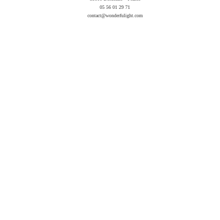
05 56 01 29 71
contact@wonderfulight.com