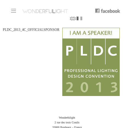
PLDC_2013_4C_OFFICIALSPONSOR
Wonderfulight
2 rue des trois Conils
33000 Bordeaux – France